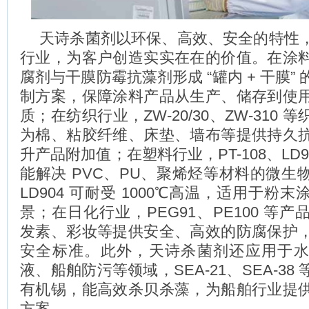
天诗杀菌剂以环保、高效、安全的特性
行业，为客户创造实实在在的价值。在涂
腐剂与干膜防霉抗藻剂形成 “罐内 + 干膜”
制方案，保障涂料产品从生产、储存到使
质；在纺织行业，ZW-20/30、ZW-310
为棉、粘胶纤维、床垫、墙布等提供持久
升产品附加值；在塑料行业，PT-108、LD9
能解决 PVC、PU、聚烯烃等材料的微生
LD904 可耐受 1000℃高温，适用于粉
景；在日化行业，PEG91、PE100 等
发素、彩妆等提供安全、高效的防腐保护
安全标准。此外，天诗杀菌剂还应用于
液、船舶防污等领域，SEA-21、SEA-38
有机锡，能高效杀贝杀藻，为船舶行业提
方案。