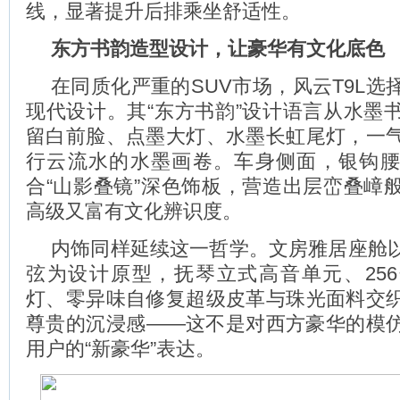
线，显著提升后排乘坐舒适性。
东方书韵造型设计，让豪华有文化底色
在同质化严重的SUV市场，风云T9L选
现代设计。其“东方书韵”设计语言从水墨
留白前脸、点墨大灯、水墨长虹尾灯，一
行云流水的水墨画卷。车身侧面，银钩
合“山影叠镜”深色饰板，营造出层峦叠嶂
高级又富有文化辨识度。
内饰同样延续这一哲学。文房雅居座舱
弦为设计原型，抚琴立式高音单元、25
灯、零异味自修复超级皮革与珠光面料交
尊贵的沉浸感——这不是对西方豪华的模
用户的“新豪华”表达。