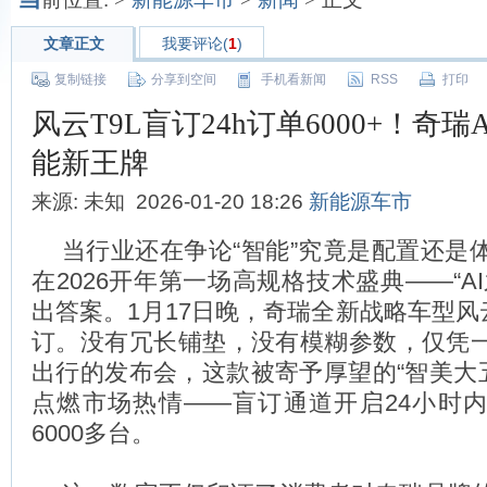
文章正文
我要评论(
1
)
复制链接
分享到空间
手机看新闻
RSS
打印
风云T9L盲订24h订单6000+！奇
能新王牌
来源: 未知 2026-01-20 18:26
新能源车市
当行业还在争论“智能”究竟是配置还是
在2026开年第一场高规格技术盛典——“A
出答案。1月17日晚，奇瑞全新战略车型风
订。没有冗长铺垫，没有模糊参数，仅凭一
出行的发布会，这款被寄予厚望的“智美大五
点燃市场热情——盲订通道开启24小时
6000多台。