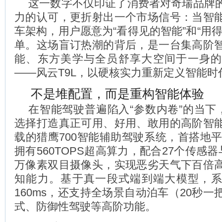
这一数字不仅印证了消费者对奇瑞品牌
力的认可，更折射出一个市场信号：当智
车架构，用户愿意为“看得见的智能”和“用
单。这场盲订热潮的背后，是一台集高阶
能、东方美学与全员舒享大空间于一身的
——风云T9L，以硬核实力重新定义智能时
不是堆配置，而是重构智能体验
在智能驾驶普遍陷入“参数内卷”的当下，
选择打造真正可用、好用、敢用的高阶智
载的猎鹰700智能辅助驾驶系统，首搭地平
拥有560TOPS超高算力，配合27个传感器
万像素双目摄像头，实现恶劣天气下百倍
知能力。基于真一段式端到端大模型，
160ms，还支持全场景自动泊车（20秒
式、防御性驾驶等高阶功能。