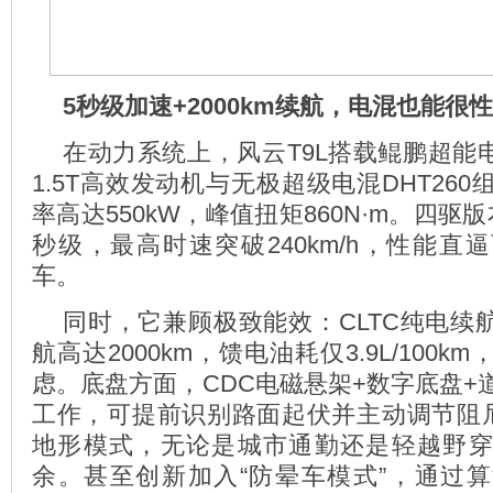
5秒级加速+2000km续航，电混也能很
在动力系统上，风云T9L搭载鲲鹏超能电混
1.5T高效发动机与无极超级电混DHT26
率高达550kW，峰值扭矩860N·m。四驱
秒级，最高时速突破240km/h，性能直
车。
同时，它兼顾极致能效：CLTC纯电续航
航高达2000km，馈电油耗仅3.9L/100
虑。底盘方面，CDC电磁悬架+数字底盘+
工作，可提前识别路面起伏并主动调节阻尼
地形模式，无论是城市通勤还是轻越野
余。甚至创新加入“防晕车模式”，通过