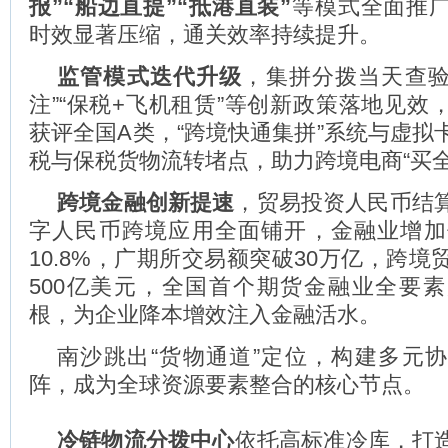
报”“船边直提”“抵港直装”
等模式全面推
时效显著压缩，通关效率持续提升。
监管模式迭代升级
，集拼分拨当天查验
注”“保税+飞机租赁”等创新政策落地见效
获评全国A类，“跨境快通集拼”系统与虚拟
税与保税货物流转堵点，助力跨境电商“买全
跨境金融创新提速
，贸易投资人民币结
字人民币跨境应用全面铺开，金融业增加
10.8%，广期所交易额突破30万亿，跨
500亿美元，全国首个期货金融业全要
根，为企业降本增效注入金融活水。
南沙跳出“货物通道”定位，构建多元
阵，成为全球资源要素整合的核心节点。
冷链物流分拨中心
依托高标准冷库，打造