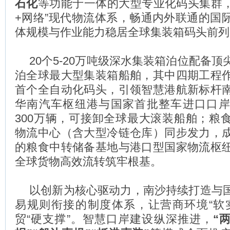
石化
等功能于一体的大型专业化码头集群，
+网络”现代物流体系，畅通内外联通的国
体规模与作业能力稳居全球集装箱码头前列
20个5-20万吨级深水集装箱泊位配备
泊全球最大型集装箱船舶，其中四期工程
首个全自动化码头，引领智慧港航新标杆
华南汽车枢纽港与国家首批整车进口口
300万辆，可接卸全球最大滚装船舶；粮
物流中心（含大型冷链仓库）同步发力，
的粮食中转储备基地与港口型国家物流枢
全球货物高效流转筑牢根基。
以创新为核心驱动力，南沙持续打造与
易规则衔接的制度体系，让营商环境“软
贸“硬支撑”。智慧口岸建设纵深推进，
“