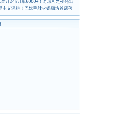
L盲订24h订单6000+！奇瑞AI之夜亮出
产品主义深耕！巴奴毛肚火锅廊坊首店落
告