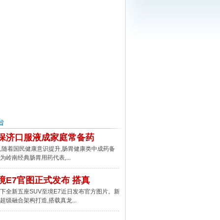
保济口服液成家庭常备药
随着国民健康意识提升,肠胃健康类中成药备
为岭南经典肠胃用药代表,...
境E7官图正式发布 搭真
全新五座SUV至境E7近日发布官方图片。新
超级融合架构打造,搭载真龙...