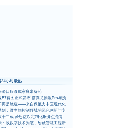
24小时最热
保济口服液成家庭常备药
E7官图正式发布 搭真龙插混Pro与预
不再是绝症——来自保抵力中医现代化
菌剂：微生物控制领域的绿色创新与专
教十二载 爱思益以定制化服务点亮青
索：以数字技术为笔，绘就智慧工程新