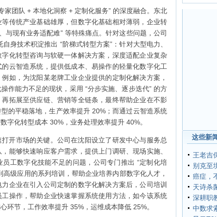
家团队 + 本地化洞察 + 定制化服务” 的深度融合。东北
业等传统产业基础雄厚，但数字化基础相对薄弱，企业转
限、与现有业务适配难” 等特殊痛点。针对这些问题，公司
依托自身技术积淀推出 “阶梯式转型方案”：针对大型电力、
数字化转型咨询与软硬一体解决方案，深度适配企业复杂
式的云智造系统，提供低成本、易操作的轻量化数字化工
。例如，为沈阳某老牌工业企业提供的定制化解决方案，
操作能力不足的现状，采用 “分步实施、逐步迭代” 的方
，再拓展至供应链、营销等全链条，最终帮助企业在不影
型的平稳落地，生产效率提升 20%；而通过云智造系统
字化转型成本 30%，业务处理效率提升 40%。
这些新闻
速打开市场的关键。公司在沈阳设立了研发中心与服务总
队，能够快速响应客户需求，提供上门调研、现场实施、
王老吉
员工数字化技能不足的问题，公司专门推出 “定制化培
别克至境
到高级应用的系列培训，帮助企业培养内部数字化人才，
癌症，
电力企业在引入公司定制的数字化解决方案后，公司培训
天诗杀
员工操作，帮助企业快速掌握系统使用方法，如今该系统
深耕职
环节，工作效率提升 35%，运维成本降低 25%。
中数求